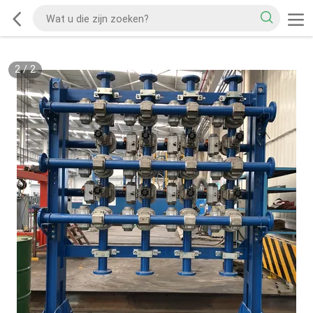
2
/
2