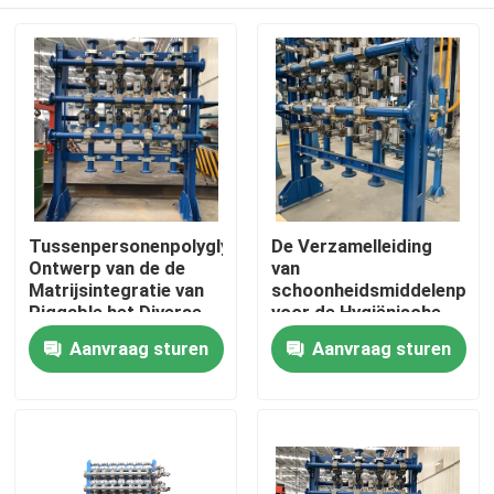
Tussenpersonenpolyglycol
De Verzamelleiding
Ontwerp van de de
van
Matrijsintegratie van
schoonheidsmiddelenpigg
Piggable het Diverse
voor de Hygiënische
Pigging Systemen van
Huis
Aanvraag sturen
Aanvraag sturen
BJVP
Producten
Videos