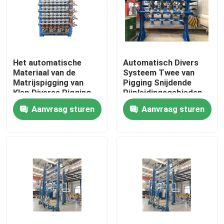
Ongeveer ons
Fabrieksreis
Het automatische
Automatisch Divers
Materiaal van de
Systeem Twee van
Matrijspigging van
Pigging Snijdende
Kwaliteitscontrole
Klep Diverse Pigging
Pijpleidingsgebieden
Diverse
Aanvraag sturen
Aanvraag sturen
Contacteer ons
Nieuws
Gevallen
Verzoek om een Citaat