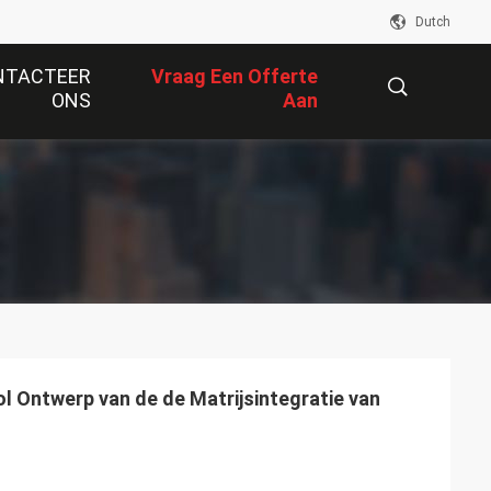
Dutch
NTACTEER
Vraag Een Offerte
ONS
Aan
描
述
.
 Ontwerp van de de Matrijsintegratie van