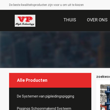
De beste kwaliteitsproducten zijn voor u om uit te kiezen
THUIS
OVER ONS
zoekwoor
Alle Producten
De Systemen van pijpleidingspigging
Piggings Schoonmakend Systeem