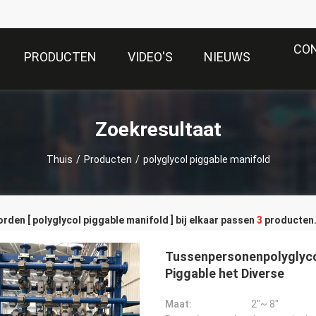
CO
PRODUCTEN
VIDEO'S
NIEUWS
Zoekresultaat
Thuis
/
Producten
/
polyglycol piggable manifold
den [ polyglycol piggable manifold ] bij elkaar passen
3
producten
Tussenpersonenpolyglycol
Piggable het Diverse
Maat:
2"~ 8"