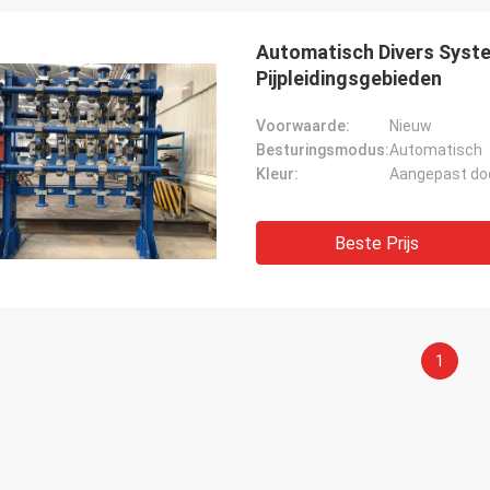
Automatisch Divers Syst
Pijpleidingsgebieden
Voorwaarde:
Nieuw
Besturingsmodus:
Automatisch
Kleur:
Aangepast doo
Beste Prijs
1