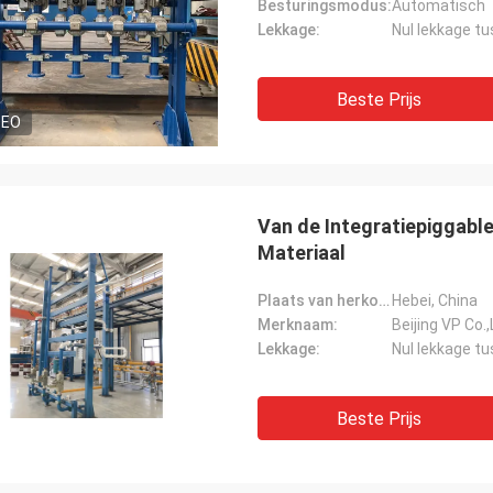
Besturingsmodus:
Automatisch
Lekkage:
Nul lekkage tu
Beste Prijs
DEO
Van de Integratiepiggable
Materiaal
Plaats van herkomst:
Hebei, China
Merknaam:
Beijing VP Co.,
Lekkage:
Nul lekkage tu
Beste Prijs