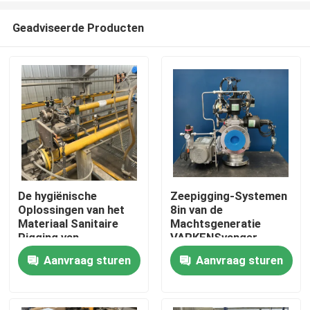
Geadviseerde Producten
De hygiënische
Zeepigging-Systemen
Oplossingen van het
8in van de
Huis
Materiaal Sanitaire
Machtsgeneratie
Pigging van
VARKENSvanger
Pijppigging met
Aanvraag sturen
Aanvraag sturen
Producten
Pijpleidingsvarkens
Videos