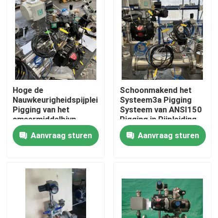
Ongeveer ons
Fabrieksreis
Kwaliteitscontrole
Hoge de
Schoonmakend het
Nauwkeurigheidspijpleiding
Systeem3a Pigging
Pigging van het
Systeem van ANSI150
smeermiddelbjvp
Pigging in Pijpleiding
Contacteer ons
Pigging
Aanvraag sturen
Aanvraag sturen
Schoonmakende
Systeem
Nieuws
Gevallen
Verzoek om een Citaat