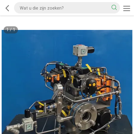
1
/
1