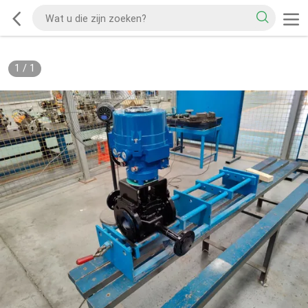
1
/
1