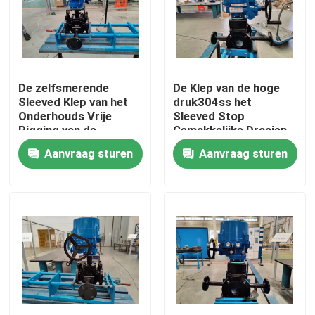
Ongeveer ons
Fabrieksreis
De zelfsmerende
De Klep van de hoge
Sleeved Klep van het
druk304ss het
Onderhouds Vrije
Sleeved Stop
Kwaliteitscontrole
Pigging van de
Gemakkelijke Draaien
Stopklep
zonder Smering
Aanvraag sturen
Aanvraag sturen
Contacteer ons
Nieuws
Gevallen
Verzoek om een Citaat