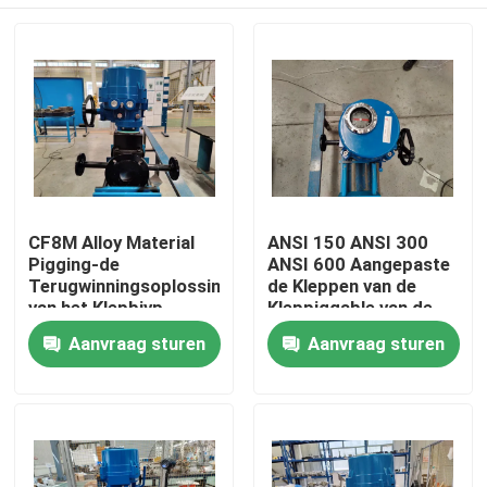
CF8M Alloy Material
ANSI 150 ANSI 300
Pigging-de
ANSI 600 Aangepaste
Terugwinningsoplossingen
de Kleppen van de
van het Klepbjvp
Kleppiggable van de
Product
Kokerstop
Huis
Aanvraag sturen
Aanvraag sturen
Producten
Videos