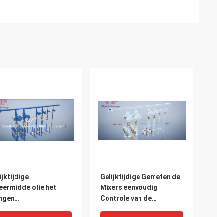
ijktijdige
Gelijktijdige Gemeten de
ermiddelolie het
Mixers eenvoudig
ngen
Controle van de
ermiddelmixer en het
smeermiddelgeur