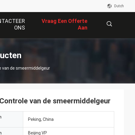
Dutch
NTACTEER
Vraag Een Offerte
ONS
Aan
描
ducten
le van de smeermiddelgeur
述
 Controle van de smeermiddelgeur
n
Peking, China
m
Beijing VP