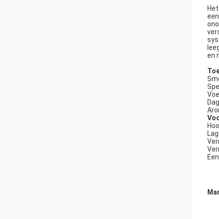
Het
een
ono
ver
sys
lee
en 
Toe
Sme
Spe
Voe
Dag
Aro
Voo
Hoo
Lag
Ver
Ver
Een
Mar