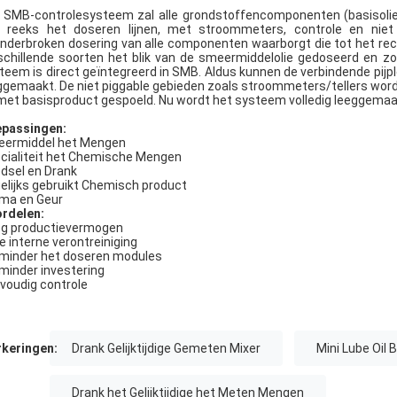
 SMB-controlesysteem zal alle grondstoffencomponenten (basisolie
 reeks het doseren lijnen, met stroommeters, controle en niet
nderbroken dosering van alle componenten waarborgt die tot het re
schillende soorten het blik van de smeermiddelolie gedoseerd en zo
teem is direct geïntegreerd in SMB. Aldus kunnen de verbindende pijpl
ggemaakt. De niet piggable gebieden zoals stroommeters/tellers w
met basisproduct gespoeld. Nu wordt het systeem volledig leeggemaa
passingen:
ermiddel het Mengen
cialiteit het Chemische Mengen
dsel en Drank
elijks gebruikt Chemisch product
ma en Geur
rdelen:
g productievermogen
e interne verontreiniging
minder het doseren modules
minder investering
voudig controle
keringen:
Drank Gelijktijdige Gemeten Mixer
Mini Lube Oil 
Drank het Gelijktijdige het Meten Mengen