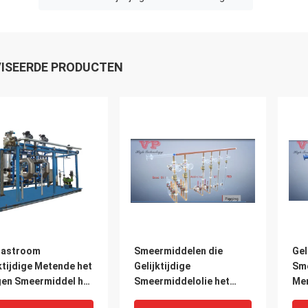
ISEERDE PRODUCTEN
astroom
Smeermiddelen die
Gel
ktijdige Metende het
Gelijktijdige
Sme
en Smeermiddel het
Smeermiddelolie het
Me
n Installatie
Mengen Installatie
Sme