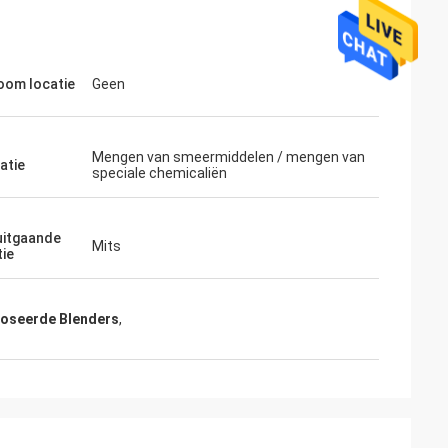
om locatie
Geen
Mengen van smeermiddelen / mengen van
tatie
speciale chemicaliën
uitgaande
Mits
tie
oseerde Blenders
,