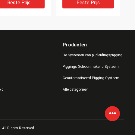
erbrengen
Beste Prijs
Beste Prijs
Producten
De Systemen van pijpleidingspigging
Piggings Schoonmakend Systeem
Geautomatiseerd Pigging-Systeem
milieuvriendelijke
Het kleine Pijpleiding
eid
Alle categorieën
eermiddel het Mengen
Geblokkeerde Oplossing
e Productie van de
Gelijktijdige het Meten
eermiddelmixer
Mengen voor Drank
Beste Prijs
Beste Prijs
. All Rights Reserved.