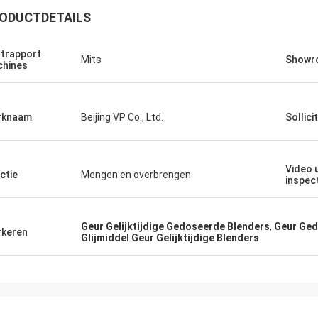
ODUCTDETAILS
trapport
Mits
Showro
hines
rknaam
Beijing VP Co., Ltd.
Sollici
Video 
ctie
Mengen en overbrengen
inspec
Geur Gelijktijdige Gedoseerde Blenders
,
Geur Ged
keren
Glijmiddel Geur Gelijktijdige Blenders