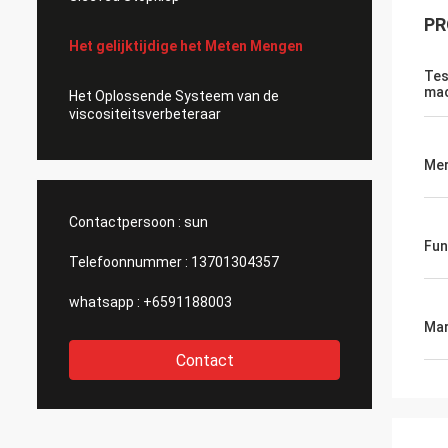
PR
Het gelijktijdige het Meten Mengen
Tes
mac
Het Oplossende Systeem van de
viscositeitsverbeteraar
Me
Contactpersoon :
sun
Fun
Telefoonnummer :
13701304357
whatsapp :
+6591188003
Mar
Contact