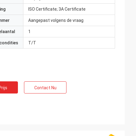
ing
ISO Certificate; 3A Certificate
mmer
Aangepast volgens de vraag
elaantal
1
condities
T/T
rijs
Contact Nu