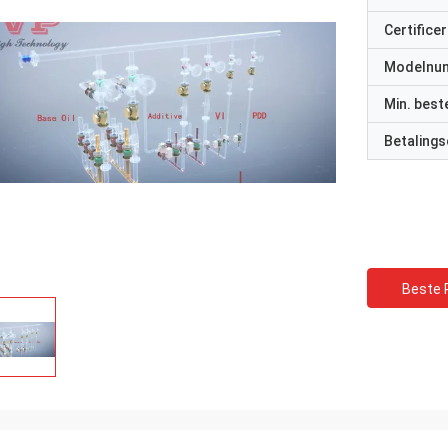
Certificer
Modelnu
Min. best
Betalings
Beste P