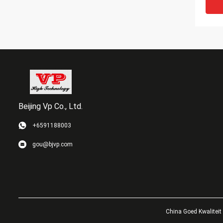
Beijing Vp Co., Ltd.
+6591188003
DCS s
gou@bjvp.com
Mete
Gelij
Mixer
China Goed Kwaliteit 