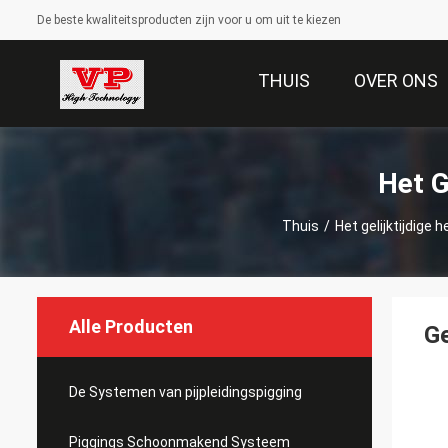
De beste kwaliteitsproducten zijn voor u om uit te kiezen
THUIS
OVER ONS
Het G
Thuis
/
Het gelijktijdige
Alle Producten
Ge
De Systemen van pijpleidingspigging
Piggings Schoonmakend Systeem