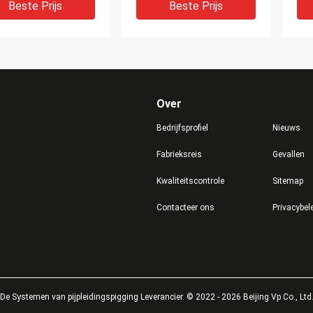
mengen
Ov
Beste Prijs
Beste Prijs
Over
Bedrijfsprofiel
Nieuws
Fabrieksreis
Gevallen
Kwaliteitscontrole
Sitemap
telde Gelijktijdige
Eco het
De 
Contacteer ons
Privacybel
nde het Mengen
Vriendschappelijke
Sm
ktijdige Gemeten
Gelijktijdige het Meten
Hog
s in werking
het Mengen Smeermiddel
Sm
Aangepast Mengen
Beste Prijs
Beste Prijs
De Systemen van pijpleidingspigging Leverancier. © 2022 - 2026 Beijing Vp Co., Ltd.