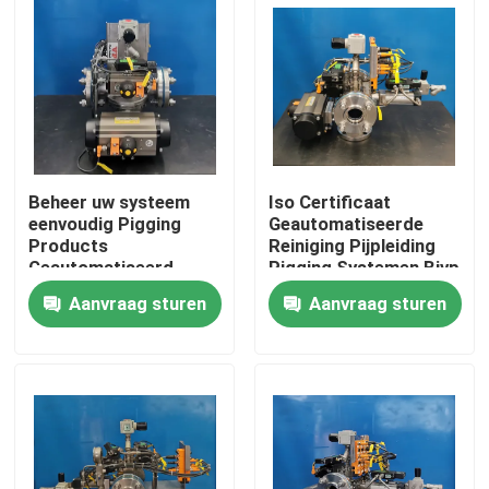
Ongeveer ons
Fabrieksreis
Kwaliteitscontrole
Beheer uw systeem
Iso Certificaat
eenvoudig Pigging
Geautomatiseerde
Products
Reiniging Pijpleiding
Geautomatiseerd
Pigging Systemen Bjvp
Contacteer ons
varkenssysteem Bjvp
Aanvraag sturen
Aanvraag sturen
Nieuws
Gevallen
Verzoek om een Citaat