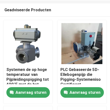
Geadviseerde Producten
Systemen de op hoge
PLC Gebaseerde 5D-
temperatuur van
Ellebogenpijp die
Huis
Pijpleidingspigging tot
Pigging-Systemeniso
400°F met de het
Certificaat
Veelvoudige Type en
schoonmaken
Aanvraag sturen
Aanvraag sturen
Producten
Meetkunde van
Pigging
Videos