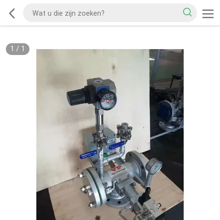
1
/
1